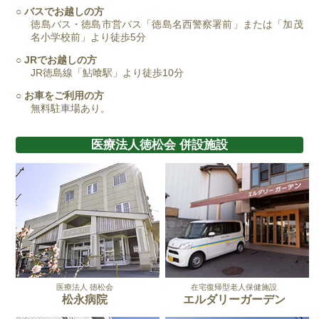
○ バスでお越しの方
徳島バス・徳島市営バス「徳島名西警察署前」または「加茂
名小学校前」より徒歩5分
○ JRでお越しの方
JR徳島線「鮎喰駅」より徒歩10分
○ お車をご利用の方
無料駐車場あり。
医療法人徳松会 併設施設
医療法人 徳松会
在宅復帰型老人保健施設
松永病院
エルダリーガーデン