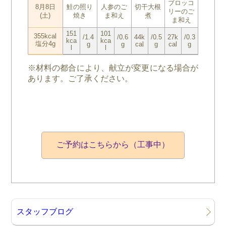
ブロッコ
8月8日
鮭の照り
人参のご
切干大根
リーのご
(土)
焼き
ま和え
煮
ま和え
151
101
355kcal
/1.4
/0.6
44k
/0.5
27k
/0.3
kca
kca
塩分4g
g
g
cal
g
cal
g
l
l
※材料の都合により、献立が変更になる場合が
あります。ご了承ください。
ご予約はこちらから（工事中）
スタッフブログ