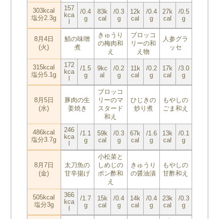
157
303kcal
/0.4
83k
/0.3
12k
/0.4
27k
/0.5
kca
塩分2.3g
g
cal
g
cal
g
cal
g
l
きゅうり
ブロッコ
8月4日
鯖の味噌
人参グラ
の梅肉和
リーの和
(火)
煮
ッセ
え
え物
172
315kcal
/1.5
9kc
/0.2
11k
/0.2
17k
/3.0
kca
塩分5.1g
g
al
g
cal
g
cal
g
l
ブロッコ
8月5日
豚肉の生
リーのマ
ひじきの
もやしの
(水)
姜焼き
スタード
炒り煮
ごま和え
和え
246
486kcal
/1.1
59k
/0.3
67k
/1.6
13k
/0.1
kca
塩分3.7g
g
cal
g
cal
g
cal
g
l
小松菜と
8月7日
太刀魚の
しめじの
きゅうり
もやしの
(金)
甘辛揚げ
ポン酢和
の醤油漬
甘酢和え
え
366
505kcal
/1.7
15k
/0.4
14k
/0.4
23k
/0.3
kca
塩分3g
g
cal
g
cal
g
cal
g
l