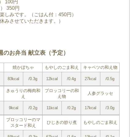
 100円
 350円
楽しみです。（ごはん付：450円）
休みさせていただきます。）
週のお弁当 献立表（予定）
焼かぼちゃ
もやしのごま和え
キャベツの和え物
83kcal
/0.3g
12kcal
/0.4g
27kcal
/0.5g
きゅうりの梅肉和
ブロッコリーの和
人参グラッセ
え
え物
9kcal
/0.2g
11kcal
/0.2g
17kcal
/3.0g
ブロッコリーのマ
ひじきの炒り煮
もやしのごま和え
スタード和え
59kcal
/0.3g
67kcal
/1.6g
13kcal
/0.1g