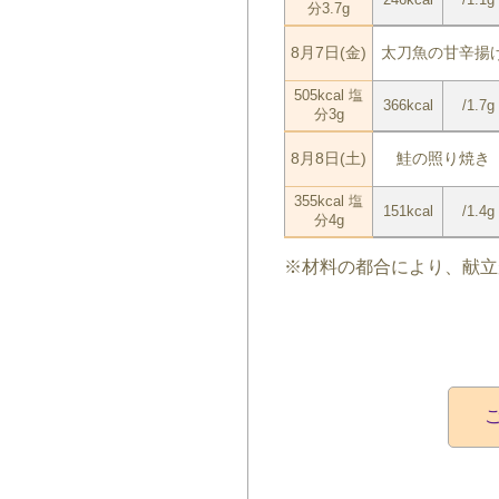
分3.7g
8月7日(金)
太刀魚の甘辛揚
505kcal 塩
366kcal
/1.7g
分3g
8月8日(土)
鮭の照り焼き
355kcal 塩
151kcal
/1.4g
分4g
※材料の都合により、献立