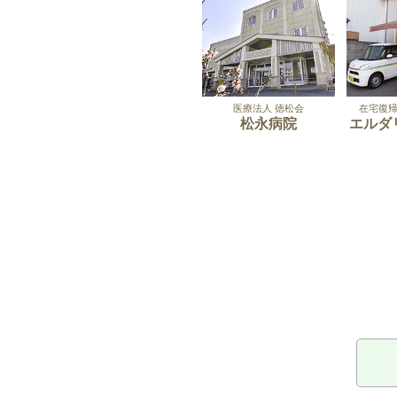
医療法人 徳松会
在宅復
松永病院
エルダ