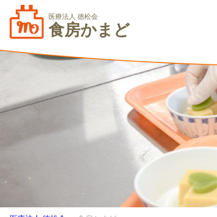
医療法人 徳松会
食房かまど