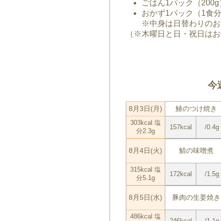
ごはん1パック（200g）
おかず1パック（1食分）
※中身は日替わりのお
（※木曜日と日・祝日はお
今
8月3日(月)
鰆のつけ焼き
303kcal 塩
157kcal
/0.4g
分2.3g
8月4日(火)
鯖の味噌煮
315kcal 塩
172kcal
/1.5g
分5.1g
8月5日(水)
豚肉の生姜焼き
486kcal 塩
246kcal
/1.1g