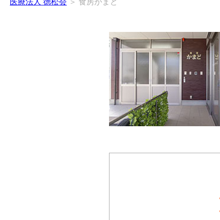
医療法人 徳松会
＞ 食房かまど