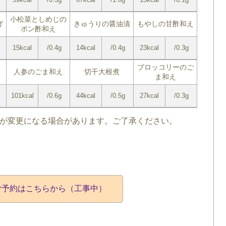
小松菜としめじの
げ
きゅうりの醤油漬
もやしの甘酢和え
ポン酢和え
15kcal
/0.4g
14kcal
/0.4g
23kcal
/0.3g
ブロッコリーのご
人参のごま和え
切干大根煮
ま和え
101kcal
/0.6g
44kcal
/0.5g
27kcal
/0.3g
が変更になる場合があります。ご了承ください。
ご予約はこちらから（工事中）