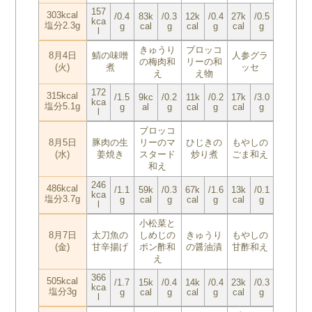
157
303kcal
/0.4
83k
/0.3
12k
/0.4
27k
/0.5
kca
塩分2.3g
g
cal
g
cal
g
cal
g
l
きゅうり
ブロッコ
8月4日
鯖の味噌
人参グラ
の梅肉和
リーの和
(火)
煮
ッセ
え
え物
172
315kcal
/1.5
9kc
/0.2
11k
/0.2
17k
/3.0
kca
塩分5.1g
g
al
g
cal
g
cal
g
l
ブロッコ
8月5日
豚肉の生
リーのマ
ひじきの
もやしの
(水)
姜焼き
スタード
炒り煮
ごま和え
和え
246
486kcal
/1.1
59k
/0.3
67k
/1.6
13k
/0.1
kca
塩分3.7g
g
cal
g
cal
g
cal
g
l
小松菜と
8月7日
太刀魚の
しめじの
きゅうり
もやしの
(金)
甘辛揚げ
ポン酢和
の醤油漬
甘酢和え
え
366
505kcal
/1.7
15k
/0.4
14k
/0.4
23k
/0.3
kca
塩分3g
g
cal
g
cal
g
cal
g
l