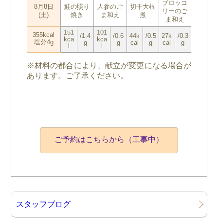
ブロッコ
8月8日
鮭の照り
人参のご
切干大根
リーのご
(土)
焼き
ま和え
煮
ま和え
151
101
355kcal
/1.4
/0.6
44k
/0.5
27k
/0.3
kca
kca
塩分4g
g
g
cal
g
cal
g
l
l
※材料の都合により、献立が変更になる場合が
あります。ご了承ください。
ご予約はこちらから（工事中）
スタッフブログ