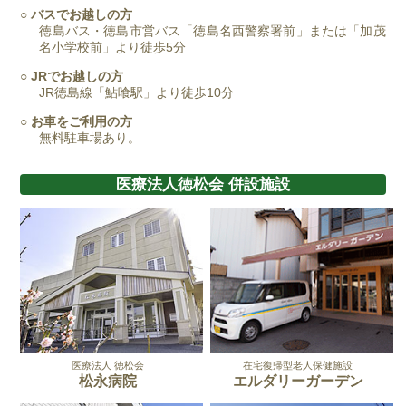
○ バスでお越しの方
徳島バス・徳島市営バス「徳島名西警察署前」または「加茂
名小学校前」より徒歩5分
○ JRでお越しの方
JR徳島線「鮎喰駅」より徒歩10分
○ お車をご利用の方
無料駐車場あり。
医療法人徳松会 併設施設
医療法人 徳松会
在宅復帰型老人保健施設
松永病院
エルダリーガーデン