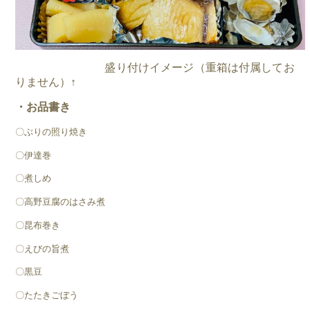
盛り付けイメージ（重箱は付属してお
りません）↑
・お品書き
〇ぶりの照り焼き
〇伊達巻
〇煮しめ
〇高野豆腐のはさみ煮
〇昆布巻き
〇えびの旨煮
〇黒豆
〇たたきごぼう