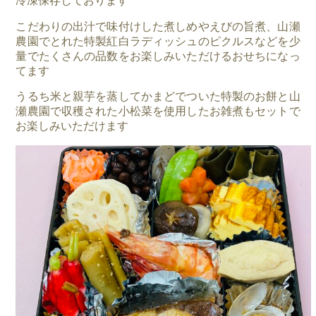
冷凍保存しております
こだわりの出汁で味付けした煮しめやえびの旨煮、山瀬
農園でとれた特製紅白ラディッシュのピクルスなどを少
量でたくさんの品数をお楽しみいただけるおせちになっ
てます
うるち米と親芋を蒸してかまどでついた特製のお餅と山
瀬農園で収穫された小松菜を使用したお雑煮もセットで
お楽しみいただけます