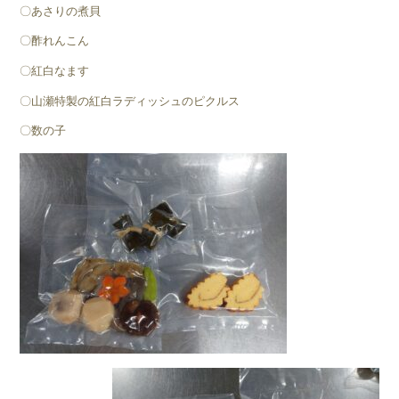
〇あさりの煮貝
〇酢れんこん
〇紅白なます
〇山瀬特製の紅白ラディッシュのピクルス
〇数の子